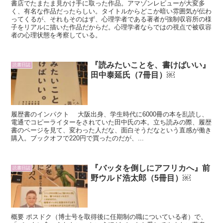
書店でたまたま見かけ手に取った作品。アマゾンレビューが大変多
く、有名な作品だったらしい。タイトルからどこか暗い雰囲気が伝わ
ってくるが、それもそのはず、心理学者である著者が強制収容所の様
子をリアルに描いた作品だからだ。心理学者ならではの視点で被収容
者の心理状態を考察している。
『読みたいことを、書けばいい』
読書日誌
田中泰延氏（7冊目）￼
履歴書のインパクト 大阪出身、学生時代に6000冊の本を乱読し、
電通でコピーライターをされていた田中氏の本。立ち読みの際、履歴
書のページを見て、変わった人だな、面白そうだなという直感が働き
購入。ブックオフで220円で買ったのだが、...
『バッタを倒しにアフリカへ』前
読書日誌
野ウルド浩太郎（5冊目）￼
概要 ポスドク（博士号を取得後に任期制の職についている者）で、