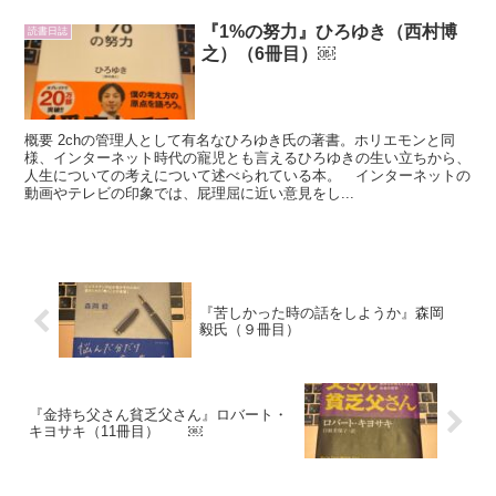
『1%の努力』ひろゆき（西村博
読書日誌
之）（6冊目）￼
概要 2chの管理人として有名なひろゆき氏の著書。ホリエモンと同
様、インターネット時代の寵児とも言えるひろゆきの生い立ちから、
人生についての考えについて述べられている本。 インターネットの
動画やテレビの印象では、屁理屈に近い意見をし...
『苦しかった時の話をしようか』森岡
毅氏（９冊目）
『金持ち父さん貧乏父さん』ロバート・
キヨサキ（11冊目） ￼