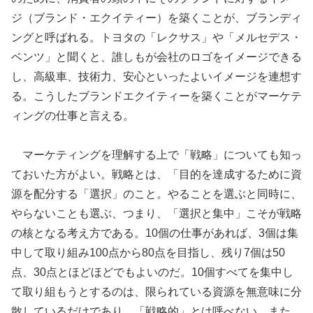
ジ（ブランド・エクイティー）を築くことが、ブランディ
ングと呼ばれる。トヨタの「レクサス」や「メルセデス・
ベンツ」と聞くと、誰しもが会社のロゴをイメージできる
し、高級車、技術力、安心といったよいイメージを連想す
る。こうしたブランドエクイティーを築くことがマーケテ
ィングの仕事と言える。
マーケティングを理解する上で「戦略」についても知っ
ておいた方がよい。戦略とは、「目的を達成するために資
源を配分する「選択」のこと。やることを選ぶと同時に、
やらないことも選ぶ、つまり、「選択と集中」こそが戦略
の核となる考え方である。10個の仕事があれば、3個は集
中して取り組み100点から80点を目指し、残り7個は50
点、30点とほどほどでもよいのだ。10個すべてを集中し
て取り組もうとするのは、限られている資源を無意味に分
散しているだけであり、「戦略的」とは呼べない。また、