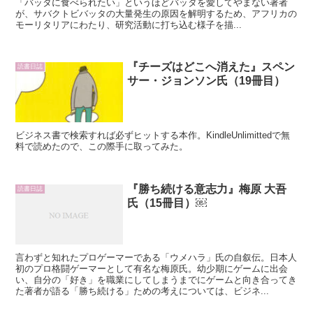
「バッタに食べられたい」というほどバッタを愛してやまない著者
が、サバクトビバッタの大量発生の原因を解明するため、アフリカの
モーリタリアにわたり、研究活動に打ち込む様子を描...
『チーズはどこへ消えた』スペン
読書日誌
サー・ジョンソン氏（19冊目）
ビジネス書で検索すれば必ずヒットする本作。KindleUnlimittedで無
料で読めたので、この際手に取ってみた。
『勝ち続ける意志力』梅原 大吾
読書日誌
氏（15冊目）￼
言わずと知れたプロゲーマーである「ウメハラ」氏の自叙伝。日本人
初のプロ格闘ゲーマーとして有名な梅原氏。幼少期にゲームに出会
い、自分の「好き」を職業にしてしまうまでにゲームと向き合ってき
た著者が語る「勝ち続ける」ための考えについては、ビジネ...