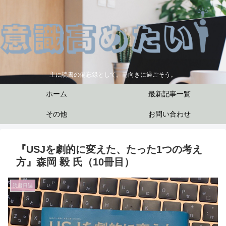
主に読書の備忘録として。前向きに過ごそう。
ホーム
最新記事一覧
その他
お問い合わせ
『USJを劇的に変えた、たった1つの考え
方』森岡 毅 氏（10冊目）
読書日誌