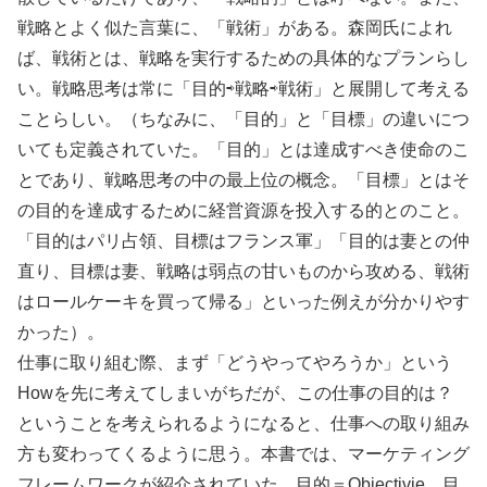
戦略とよく似た言葉に、「戦術」がある。森岡氏によれ
ば、戦術とは、戦略を実行するための具体的なプランらし
い。戦略思考は常に「目的⇨戦略⇨戦術」と展開して考える
ことらしい。（ちなみに、「目的」と「目標」の違いにつ
いても定義されていた。「目的」とは達成すべき使命のこ
とであり、戦略思考の中の最上位の概念。「目標」とはそ
の目的を達成するために経営資源を投入する的とのこと。
「目的はパリ占領、目標はフランス軍」「目的は妻との仲
直り、目標は妻、戦略は弱点の甘いものから攻める、戦術
はロールケーキを買って帰る」といった例えが分かりやす
かった）。
仕事に取り組む際、まず「どうやってやろうか」という
Howを先に考えてしまいがちだが、この仕事の目的は？
ということを考えられるようになると、仕事への取り組み
方も変わってくるように思う。本書では、マーケティング
フレームワークが紹介されていた。目的＝Objectivie、目